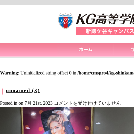
Warning
: Uninitialized string offset 0 in
/home/cmspro4/kg-shinkama
unnamed (3)
unnamed
Posted in on 7月 21st, 2023
コメントを受け付けていません
(3)
は