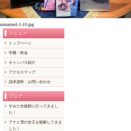
unnamed-3-10.jpg
メニュー
トップページ
学費・料金
キャンパス紹介
アクセスマップ
請求資料・お問い合わせ
ブログ
すみだ水族館に行ってきまし
た！
アナと雪の女王を観劇してきま
した！