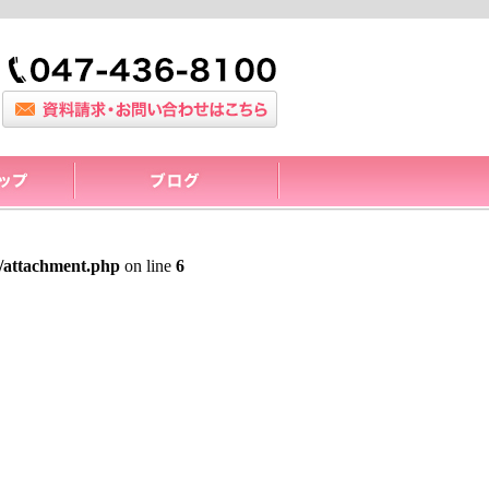
/attachment.php
on line
6