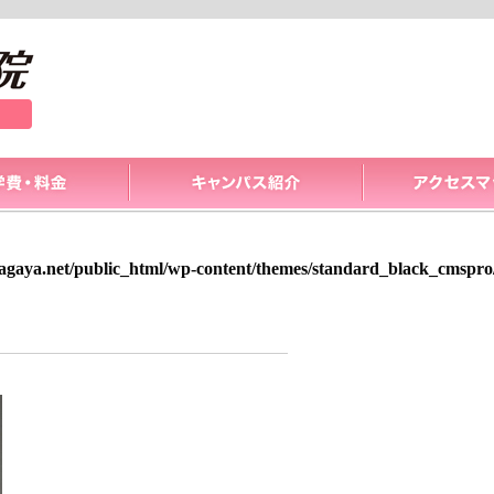
gaya.net/public_html/wp-content/themes/standard_black_cmspro