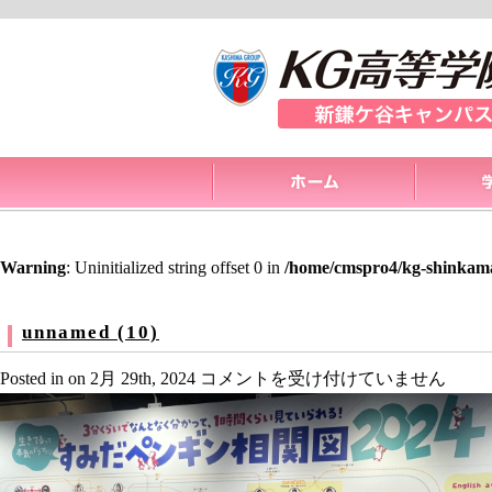
Warning
: Uninitialized string offset 0 in
/home/cmspro4/kg-shinkama
unnamed (10)
unnamed
Posted in on 2月 29th, 2024
コメントを受け付けていません
(10)
は