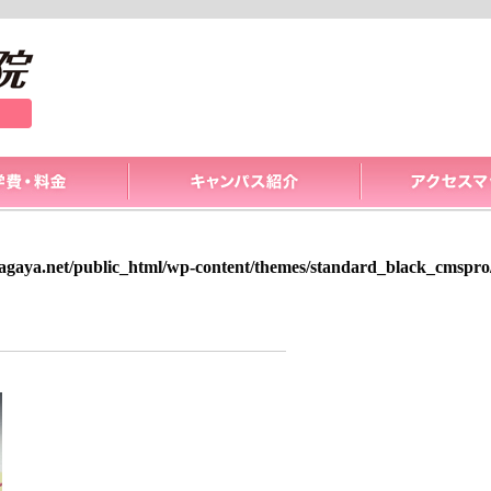
gaya.net/public_html/wp-content/themes/standard_black_cmspro