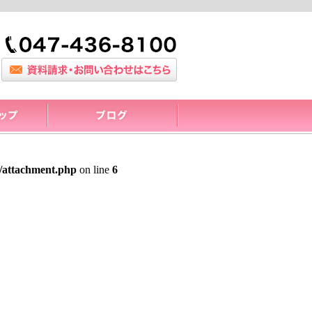
/attachment.php
on line
6