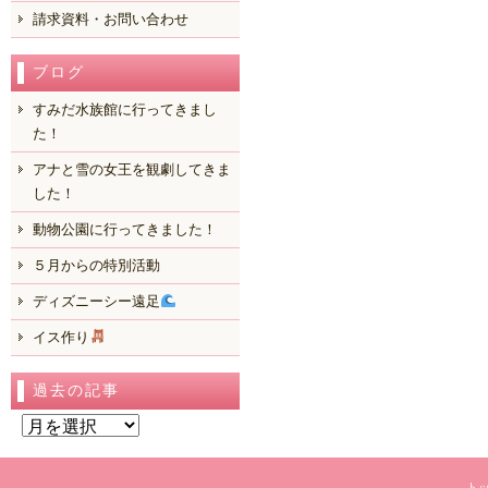
請求資料・お問い合わせ
ブログ
すみだ水族館に行ってきまし
た！
アナと雪の女王を観劇してきま
した！
動物公園に行ってきました！
５月からの特別活動
ディズニーシー遠足
イス作り
過去の記事
過
去
の
ト