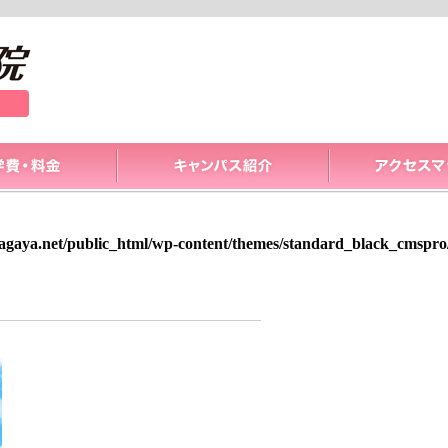
gaya.net/public_html/wp-content/themes/standard_black_cmspro