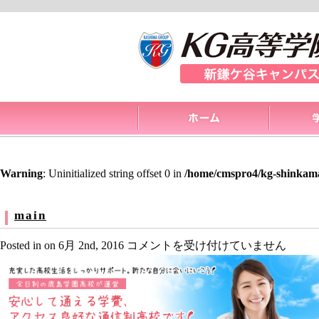
Warning
: Uninitialized string offset 0 in
/home/cmspro4/kg-shinkama
main
main
Posted in on 6月 2nd, 2016
コメントを受け付けていません
は