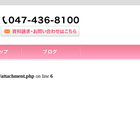
/attachment.php
on line
6