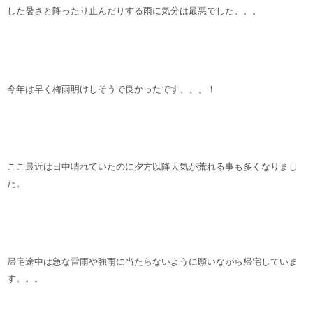
した暑さと降ったり止んだりする雨に気分は最悪でした。。。
今年は早く梅雨明けしそうで良かったです、、、！
ここ最近は日中晴れていたのに夕方以降天気が荒れる事も多くなりまし
た。
帰宅途中は急な雷雨や強雨に当たらないように願いながら帰宅していま
す。。。